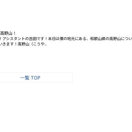
高野山！
！アシスタントの吉田です！本日は僕の地元にある、和歌山県の高野山につ
きます！高野山（こうや...
一覧 TOP