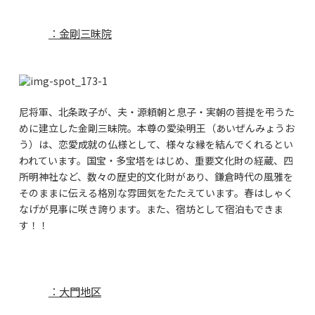
：金剛三昧院
尼将軍、北条政子が、夫・源頼朝と息子・実朝の菩提を弔うた
めに建立した金剛三昧院。本尊の愛染明王（あいぜんみょうお
う）は、恋愛成就の仏様として、様々な縁を結んでくれるとい
われています。国宝・多宝塔をはじめ、重要文化財の経蔵、四
所明神社など、数々の歴史的文化財があり、鎌倉時代の風雅を
そのままに伝える格別な雰囲気をたたえています。春はしゃく
なげが見事に咲き誇ります。また、宿坊として宿泊もできま
す！！
：大門地区