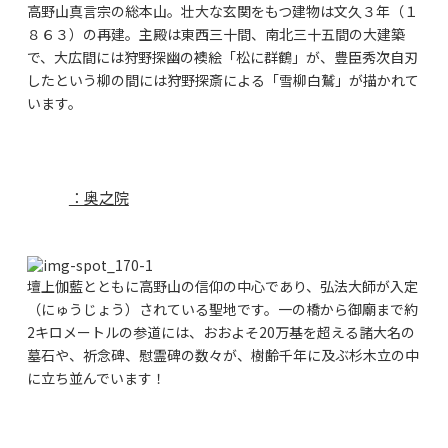
高野山真言宗の総本山。壮大な玄関をもつ建物は文久３年（１
８６３）の再建。主殿は東西三十間、南北三十五間の大建築
で、大広間には狩野探幽の襖絵「松に群鶴」が、豊臣秀次自刃
したという柳の間には狩野探斎による「雪柳白鷲」が描かれて
います。
：奥之院
壇上伽藍とともに高野山の信仰の中心であり、弘法大師が入定
（にゅうじょう）されている聖地です。一の橋から御廟まで約
2キロメートルの参道には、おおよそ20万基を超える諸大名の
墓石や、祈念碑、慰霊碑の数々が、樹齢千年に及ぶ杉木立の中
に立ち並んでいます！