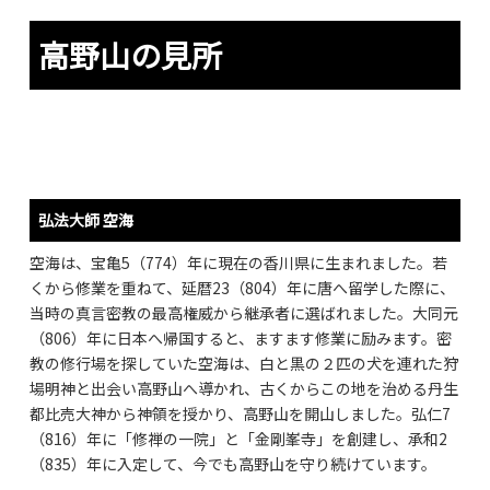
高野山の見所
弘法大師 空海
空海は、宝亀5（774）年に現在の香川県に生まれました。若
くから修業を重ねて、延暦23（804）年に唐へ留学した際に、
当時の真言密教の最高権威から継承者に選ばれました。大同元
（806）年に日本へ帰国すると、ますます修業に励みます。密
教の修行場を探していた空海は、白と黒の２匹の犬を連れた狩
場明神と出会い高野山へ導かれ、古くからこの地を治める丹生
都比売大神から神領を授かり、高野山を開山しました。弘仁7
（816）年に「修禅の一院」と「金剛峯寺」を創建し、承和2
（835）年に入定して、今でも高野山を守り続けています。