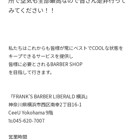
所で空気も全部最高なので皆さん是非行って
みてください！！
私たちはこれからも皆様が常にベストで
COOL
な状態を
キープできるサービスを提供し
皆様に必要とされる
BARBER SHOP
を目指して行きます。
『
FRANK’S BARBER LIBERALD
横浜』
神奈川県横浜市西区南幸
2
丁目
16-1
CeeU Yokohama 9
階
℡
045-620-7007
営業時間