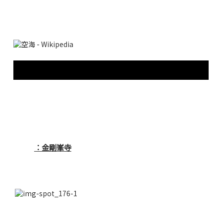
：金剛峯寺