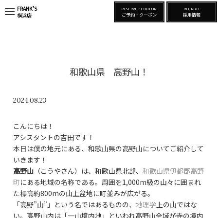
FRANK’S
RESERVE・COUPON
RECRUIT
t
ご予約・クーポン
採用情報
横浜店
o
g
g
l
e
n
a
和歌山県 高野山！
v
i
g
a
2024.08.23
t
i
o
こんにちは！
n
アシスタントの吉田です！
本日は僕の地元にある、和歌山県の高野山についてご紹介して
いきます！
高野山
（こうやさん）は、和歌山県北部、
和歌山県
伊都郡
高野
町
にある地域の名称である。周囲を1,000m級の山々に囲まれ
た標高約800mの山上盆地に町並みが広がる。
「高野”山”」という名ではあるものの、
地理学
上の山ではな
い。高野山内は「一山境内地」といわれ高野山全域が寺の境内