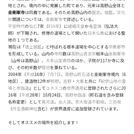
地とされ、境内の中に発展した町であり、元来は高野山全体と
金剛峯寺
は同義である。そのため高野山内の
歴史
、
伽藍
、
文化
財
関連については、
金剛峯寺
で詳述している。
平安時代
の
弘仁
7年（
816年
）に
嵯峨天皇
から
空海
（弘法大
師）が下賜され、修禅の道場として開いた
日本仏教
における聖
地の１つである。
現在は「
壇上伽藍
」と呼ばれる根本道場を中心とする
宗教都市
を形成している。山内の
寺院
数は
高野山真言宗
総本山
金剛峯寺
（山号は高野山）、
大本山宝寿院
のほか、子院が117か寺に及
び、その約半数が
宿坊
を兼ねている。
2004年（
平成
16年）
7月7日
、
高野山町石道
と金剛峯寺境内（6
地区）、建造物12件が
熊野
、
吉野
・
大峯
と共に『
紀伊山地の霊
場と参詣道
』として
ユネスコ
の
世界遺産
に登録されたさらに20
16年（
平成
28年）10月24日、
高野参詣道
（町石道を含み登録
名称変更）として
黒河道
、
女人道
、
京大坂道不動坂
、
三谷坂
（
丹生酒殿神社
含む）が世界遺産に追加登録されています。
そしてオススメの場所を紹介します！