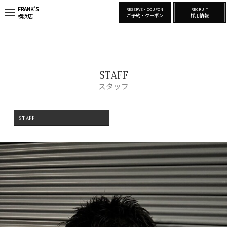
FRANK’S
RESERVE・COUPON
RECRUIT
t
ご予約・クーポン
採用情報
横浜店
o
g
g
l
e
n
a
STAFF
v
i
スタッフ
g
a
t
i
STAFF
o
n