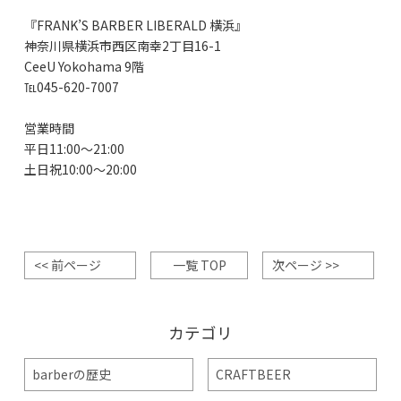
『
FRANK’S BARBER LIBERALD
横浜』
神奈川県横浜市西区南幸
2
丁目
16-1
CeeU Yokohama 9
階
℡
045-620-7007
営業時間
平日
11:00
～
21:00
土日祝
10:00
～
20:00
<< 前ページ
一覧 TOP
次ページ >>
カテゴリ
barberの歴史
CRAFTBEER