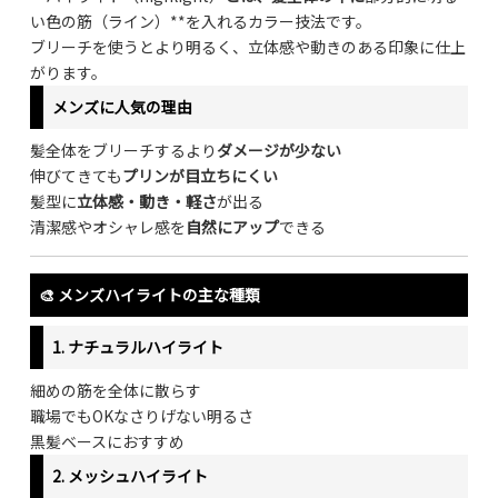
い色の筋（ライン）**を入れるカラー技法です。
ブリーチを使うとより明るく、立体感や動きのある印象に仕上
がります。
メンズに人気の理由
髪全体をブリーチするより
ダメージが少ない
伸びてきても
プリンが目立ちにくい
髪型に
立体感・動き・軽さ
が出る
清潔感やオシャレ感を
自然にアップ
できる
🎨 メンズハイライトの主な種類
1.
ナチュラルハイライト
細めの筋を全体に散らす
職場でもOKなさりげない明るさ
黒髪ベースにおすすめ
2.
メッシュハイライト