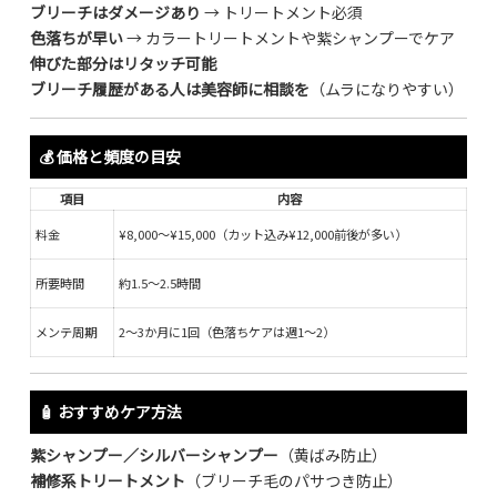
ブリーチはダメージあり
→ トリートメント必須
色落ちが早い
→ カラートリートメントや紫シャンプーでケア
伸びた部分はリタッチ可能
ブリーチ履歴がある人は美容師に相談を
（ムラになりやすい）
💰 価格と頻度の目安
項目
内容
料金
¥8,000〜¥15,000（カット込み¥12,000前後が多い）
所要時間
約1.5〜2.5時間
メンテ周期
2〜3か月に1回（色落ちケアは週1〜2）
🧴 おすすめケア方法
紫シャンプー／シルバーシャンプー
（黄ばみ防止）
補修系トリートメント
（ブリーチ毛のパサつき防止）