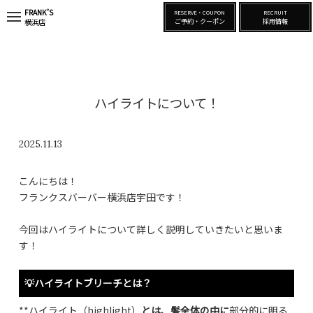
FRANK’S
RESERVE・COUPON
RECRUIT
t
ご予約・クーポン
採用情報
横浜店
o
g
g
l
e
n
a
ハイライトについて！
v
i
g
a
2025.11.13
t
i
o
こんにちは！
n
フランクスバーバー横浜店宇田です！
今回はハイライトについて詳しく説明していきたいと思いま
す！
💡ハイライトブリーチとは？
**ハイライト（highlight）
とは、髪全体の中に
部分的に明る