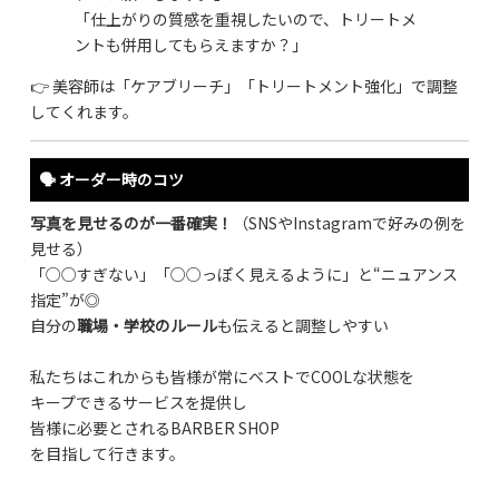
「仕上がりの質感を重視したいので、トリートメ
ントも併用してもらえますか？」
👉 美容師は「ケアブリーチ」「トリートメント強化」で調整
してくれます。
🗣 オーダー時のコツ
写真を見せるのが一番確実！
（SNSやInstagramで好みの例を
見せる）
「○○すぎない」「○○っぽく見えるように」と“ニュアンス
指定”が◎
自分の
職場・学校のルール
も伝えると調整しやすい
私たちはこれからも皆様が常にベストで
COOL
な状態を
キープできるサービスを提供し
皆様に必要とされる
BARBER SHOP
を目指して行きます。