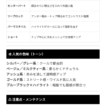
センターパート
顔まわりに明るさを入れて外国人風
ツーブロック
アンダー暗め・トップ明るめでコントラスト強調
パーマスタイル
ハイライトがカールに沿って陰影を出す
ショート
トップ中心に太めメッシュで立体感アップ
🎨 人気の色味（トーン）
シルバー／グレー系
：クールで都会的
ベージュ／ミルクティー系
：柔らかくナチュラル
アッシュ系
：赤みを消して透明感アップ
ゴールド系
：ストリート感・ワイルド系に人気
ブルーブラック×ハイライト
：暗髪でも筋感が際立つ
⚠️ 注意点・メンテナンス