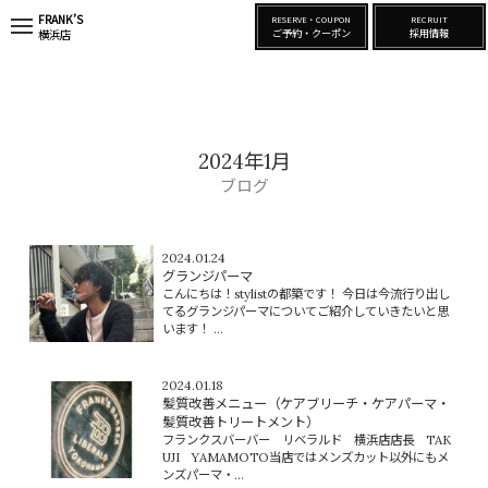
FRANK’S
RESERVE・COUPON
RECRUIT
t
ご予約・クーポン
採用情報
横浜店
o
g
g
l
e
n
a
2024年1月
v
i
ブログ
g
a
t
i
2024.01.24
o
グランジパーマ
n
こんにちは！stylistの都築です！ 今日は今流行り出し
てるグランジパーマについてご紹介していきたいと思
います！ ...
2024.01.18
髪質改善メニュー（ケアブリーチ・ケアパーマ・
髪質改善トリートメント）
フランクスバーバー リベラルド 横浜店店長 TAK
UJI YAMAMOTO当店ではメンズカット以外にもメ
ンズパーマ・...