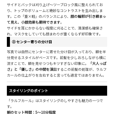
サイドとバックは刈り上げ〜ツーブロック風に整えられてお
り、トップのボリュームと絶妙なコントラストを生み出しま
す。この「重×軽」のバランスにより、
顔の輪郭が引き締まっ
て見え、小顔効果も期待できます
。
サイドを耳にかからない程度に刈ることで、清潔感も確保さ
れ、マスクをしていても顔まわりが重くならず好印象です。
③ センター寄りの分け目
写真では自然にセンターに寄せた分け目が入っており、額を半
分見せるスタイルがベースです。前髪を少しおろしながら横に
流すことで、額を見せつつもキツすぎない印象に。
「大人っぽ
さ」と「優しさ」の中間を演出
するこの前髪の処理が、ラルフ
カールの仕上がりを左右すると言っても過言ではありません。
スタイリングのポイント
「ラルフカール」はスタイリングのしやすさも魅力の一つで
す。
朝のセット時間：5〜10分程度