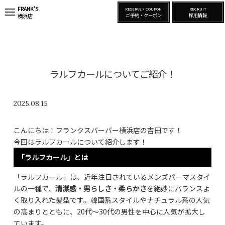
FRANK’S
RESERVE・COUPON
RECRUIT
t
ご予約・クーポン
採用情報
横浜店
o
g
g
l
e
n
a
ラルフカールについてご紹介！
v
i
g
a
2025.08.15
t
i
o
こんにちは！フランクスバーバー横浜店の吉田です！
n
今回はラルフカールについて紹介します！
「ラルフカール」とは
「ラルフカール」は、近年注目されているメンズパーマスタイ
ルの一種で、
清潔感・男らしさ・柔らかさ
を絶妙にバランスよ
く取り入れた髪型です。韓国系スタイルやナチュラル系の人気
の高まりとともに、20代〜30代の男性を中心に人気が拡大し
ています。