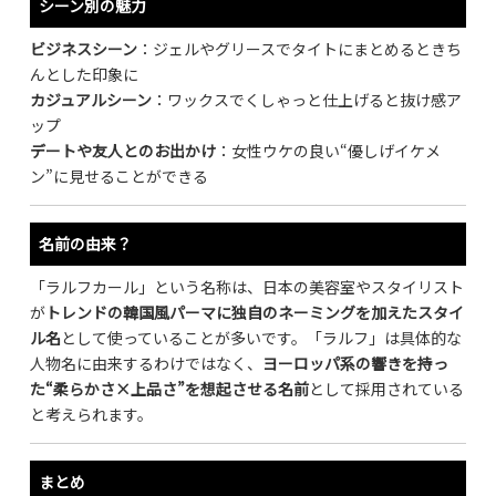
シーン別の魅力
ビジネスシーン
：ジェルやグリースでタイトにまとめるときち
んとした印象に
カジュアルシーン
：ワックスでくしゃっと仕上げると抜け感ア
ップ
デートや友人とのお出かけ
：女性ウケの良い“優しげイケメ
ン”に見せることができる
名前の由来？
「ラルフカール」という名称は、日本の美容室やスタイリスト
が
トレンドの韓国風パーマに独自のネーミングを加えたスタイ
ル名
として使っていることが多いです。「ラルフ」は具体的な
人物名に由来するわけではなく、
ヨーロッパ系の響きを持っ
た“柔らかさ×上品さ”を想起させる名前
として採用されている
と考えられます。
まとめ