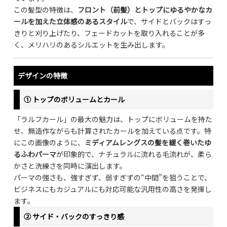
この髪型の特徴は、
フロント（前髪）とトップにゆるやかなカ
ールを加えた立体感のあるスタイル
で、サイドとバックはすっ
きりと刈り上げたり、フェードカットを取り入れることが多
く、メリハリのあるシルエットを生み出します。
デザインの特徴
① トップのボリュームとカール
「ラルフカール」の最大の魅力は、トップにボリュームを持た
せ、無造作ながらも計算されたカールを加えている点です。特
にこの画像のように、
ミディアムレングスの髪を緩く巻いたゆ
るふわパーマ
が印象的で、ナチュラルに流れる毛流れが、柔ら
かさと洗練さを同時に演出します。
パーマの強さも、強すぎず、弱すぎずの“中間”を狙うことで、
ビジネスにもカジュアルにも対応可能な汎用性の高さを発揮し
ます。
② サイド・バックのすっきり感