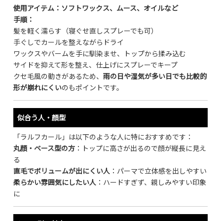
使用アイテム：ソフトワックス、ムース、オイルなど
手順：
髪を軽く濡らす（寝ぐせ直しスプレーでも可）
手ぐしでカールを整えながらドライ
ワックスやバームを手に馴染ませ、トップから揉み込む
サイドを抑えて形を整え、仕上げにスプレーでキープ
クセ毛風の動きがあるため、
雨の日や湿気が多い日でも比較的
形が崩れにくい
のもポイントです。
似合う人・顔型
「ラルフカール」は以下のような人に特におすすめです：
丸顔・ベース型の方
：トップに高さが出るので顔が縦長に見え
る
直毛でボリュームが出にくい人
：パーマで立体感を出しやすい
柔らかい雰囲気にしたい人
：ハードすぎず、親しみやすい印象
に